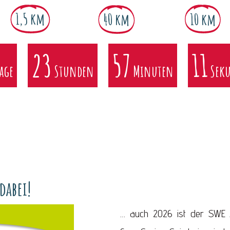
1,5 km
10 km
40 km
23
57
10
age
Stunden
Minuten
Sek
dabei!
… auch 2026 ist der SWE Al