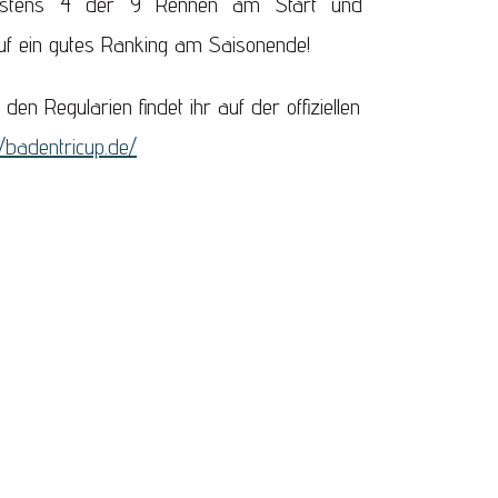
destens 4 der 9 Rennen am Start und
auf ein gutes Ranking am Saisonende!
den Regularien findet ihr auf der offiziellen
//badentricup.de/