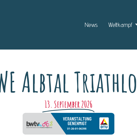
News
Wettkampf
WE Albtal Triathl
13. September 2026